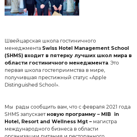
Швейцарская школа гостиничного
менеджмента
Swiss
Hotel
Management
School
(SHMS)
входит в пятерку лучших школ мира в
области гостиничного менеджмента
. Это
первая школа гостеприимства в мире,
получившая престижный статус «Apple
Distinguished School».
Мы рады сообщить вам, что с февраля 2021 года
SHMS запускает
новую программу –
MIB
in
Hotel,
Resort
and
Wellness
Mgt –
магистра
международного бизнеса в области
организации питания и ресторанного