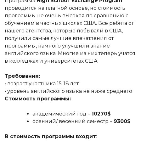
Программа
High
School
Exchange
Program
проводится на платной основе, но стоимость
программы не очень высокая по сравнению с
обучением в частных школах США. Все ребята от
нашего агентства, которые побывали в США,
получили самые лучшие впечатления от
программы, намного улучшили знание
английского языка. Многие из них теперь учатся
в колледжах и университетах США.
Требования:
• возраст участника 15-18 лет
• уровень английского языка не ниже среднего
Стоимость программы:
академический год –
10270$
осенний/ весенний семестр –
9300$
В стоимость программы входит
: