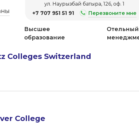
ул. Наурызбай батыра, 126, оф. 1
аны
+7 707 951 51 91
Перезвоните мне
Высшее
Отельный
образование
менеджм
tz Colleges Switzerland
ver College