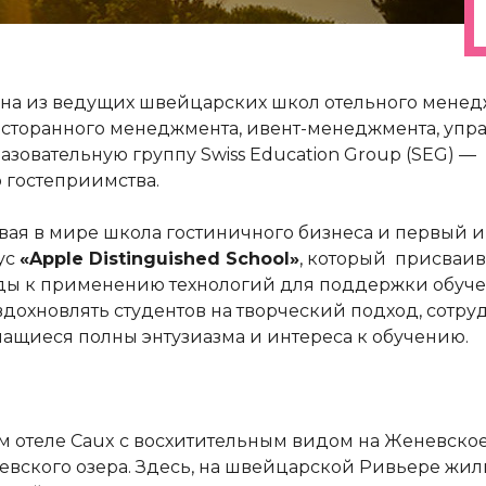
дна из ведущих швейцарских школ отельного мене
ресторанного менеджмента, ивент-менеджмента, уп
азовательную группу Swiss Education Group (SEG)
гостеприимства.
вая в мире школа гостиничного бизнеса и первый и
ус
«Apple Distinguished School»
, который присваив
к применению технологий для поддержки обучения
вдохновлять студентов на творческий подход, сотр
чащиеся полны энтузиазма и интереса к обучению.
 отеле Caux с восхитительным видом на Женевское 
ского озера. Здесь, на швейцарской Ривьере жили