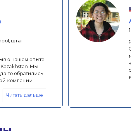
а
hool, штат
зыв о нашем опыте
 Kazakhstan. Мы
гда-то обратились
ной компании.
«Айжан,
Читать дальше
мама
Нуркасыма»
мы