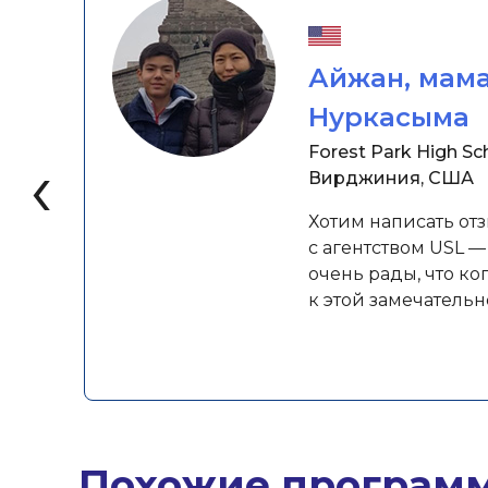
Айжан, мам
Нуркасыма
‹
Forest Park High Sc
Вирджиния, США
Хотим написать от
с агентством USL —
очень рады, что ко
к этой замечатель
Похожие програм