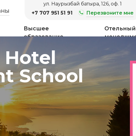
ул. Наурызбай батыра, 126, оф. 1
аны
+7 707 951 51 91
Перезвоните мне
Высшее
Отельный
образование
менеджм
 Hotel
t School