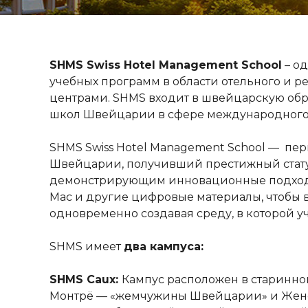
SHMS Swiss Hotel Management School
– о
учебных программ в области отельного и 
центрами. SHMS входит в швейцарскую обр
школ Швейцарии в сфере международного 
SHMS Swiss Hotel Management School — пер
Швейцарии, получивший престижный стат
демонстрирующим инновационные подходы 
Mac и другие цифровые материалы, чтобы 
одновременно создавая среду, в которой у
SHMS имеет
два кампуса:
SHMS Caux:
Кампус расположен в старинном
Монтрё — «жемчужины Швейцарии» и Женев