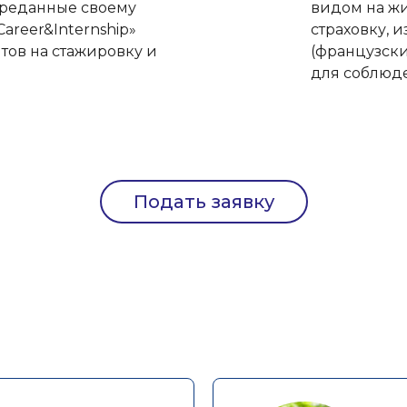
преданные своему
видом на жи
areer&Internship»
страховку, 
тов на стажировку и
(французски
для соблюде
Подать заявку