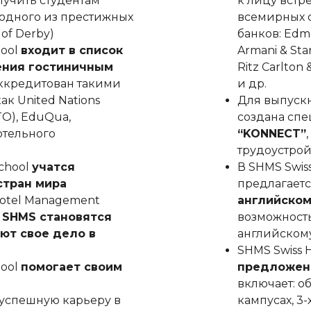
лучить студентам
к лицу встр
одного из престижных
всемирных с
of Derby)
банков: Edmo
hool
входит в список
Armani & Sta
ения гостиничным
Ritz Carlton 
ккредитован такими
и др.
к United Nations
Для выпускн
TO), EduQua,
создана сп
отельного
“KONNECT”
трудоустрой
chool
учатся
В SHMS Swis
стран мира
предлагает
Hotel Management
английском
 SHMS становятся
возможност
ют свое дело в
английскому
SHMS Swiss 
hool
помогает своим
предложени
включает: о
 успешную карьеру в
кампусах, 3