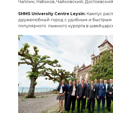
Чаплин, Набоков, Чайковский, Достоевский
SHMS
University
Centre
Leysin:
Кампус расп
дружелюбный город с удобным и быстрым с
популярного лыжного курорта в швейцарск