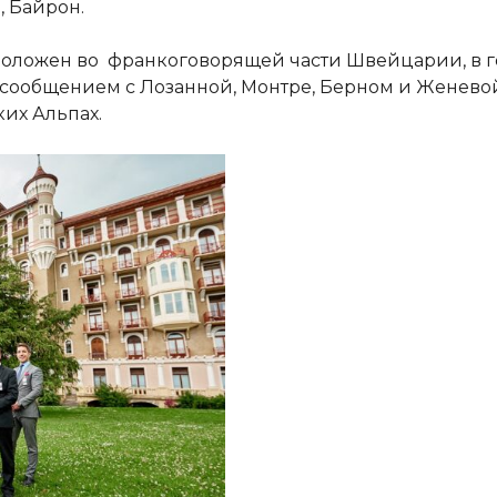
, Байрон.
оложен во франкоговорящей части Швейцарии, в гор
ообщением с Лозанной, Монтре, Берном и Женевой. 
их Альпах.