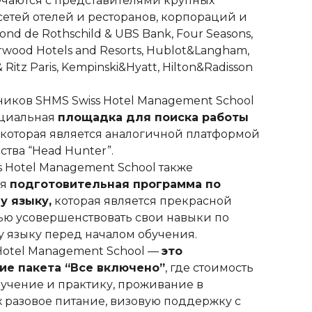
ечаются c представителями крупных
етей отелей и ресторанов, корпораций и
nd de Rothschild & UBS Bank, Four Seasons,
rwood Hotels and Resorts, Hublot&Langham,
& Ritz Paris, Kempinski&Hyatt, Hilton&Radisson
иков SHMS Swiss Hotel Management School
ециальная
площадка для поиска работы
, которая является аналогичной платформой
ства “Head Hunter”.
s Hotel Management School также
ся
подготовительная программа по
у языку,
которая является прекрасной
ью усовершенствовать свои навыки по
 языку перед началом обучения.
Hotel Management School —
это
е пакета “Все включено”
, где стоимость
бучение и практику, проживание в
-х разовое питание, визовую поддержку с