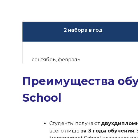
2 набора в год
сентябрь, февраль
Преимущества обу
School
Студенты получают
двухдипломн
всего лишь
за 3 года обучения
.