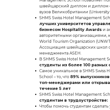
Management School позволяет по
швейцарский диплом и диплом 
вузов Великобритании (University 
SHMS Swiss Hotel Management Sc
лучших университетов управл
бизнесом Hospitality Awards
и а
авторитетными организациями, ка
World Tourism Organization (UNW
Ассоциация швейцарских школ 
менеджмента ASEH.
В SHMS Swiss Hotel Management S
студенты из более 100 разных 
Самое уникальное в SHMS Swiss 
School – то, что
89% выпускников
топ-менеджерами или открыва
течение 5 лет
SHMS Swiss Hotel Management Sc
студентам в трудоустройстве:
Чтобы помочь студентам сделать