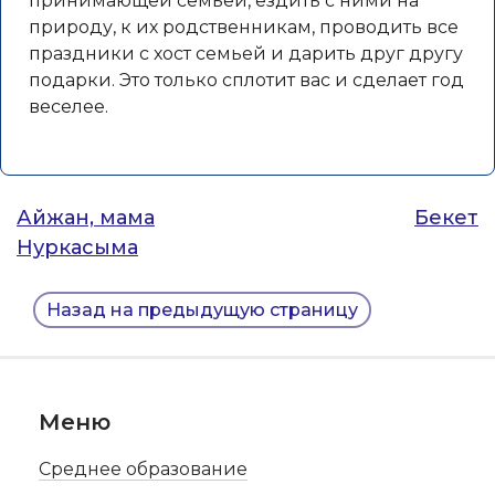
принимающей семьей, ездить с ними на
природу, к их родственникам, проводить все
праздники с хост семьей и дарить друг другу
подарки. Это только сплотит вас и сделает год
веселее.
Навигация
Айжан, мама
Бекет
Нуркасыма
по
записям
Назад на предыдущую страницу
Меню
Среднее образование