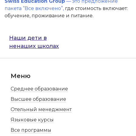
Swiss Education Group
— это предложение
пакета “Все включено”,
где стоимость включает:
обучение, проживание и питание.
Навигация
Наши дети в
ненаших школах
по
записям
Меню
Среднее образование
Высшее образование
Отельный менеджмент
Языковые курсы
Все программы